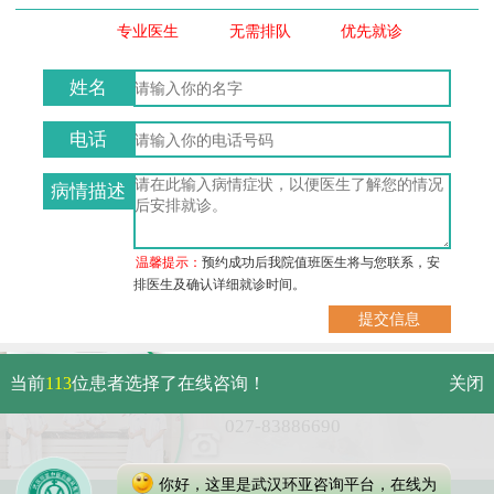
专业医生
无需排队
优先就诊
姓名
电话
病情描述
温馨提示：
预约成功后我院值班医生将与您联系，安
排医生及确认详细就诊时间。
武汉市硚口区解放大道479号
当前
113
位患者选择了在线咨询！
关闭
免费电话：
027-83886690
你好，这里是武汉环亚咨询平台，在线为