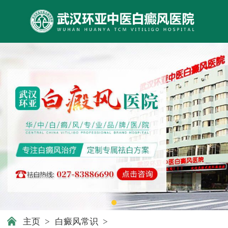
主页
>
白癜风常识
>