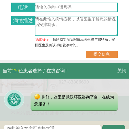
电话
病情描述
温馨提示：
预约成功后我院值班医生将与您联系，安
排医生及确认详细就诊时间。
武汉市硚口区解放大道479号
当前
129
位患者选择了在线咨询！
关闭
免费电话：
027-83886690
你好，这里是武汉环亚咨询平台，在线为
Copyright 2025 武汉环亚中医白癜风医院
您服务！
本网站信息仅做健康参考，具体诊疗请遵医师意见
鄂公网安备 42010402000616号