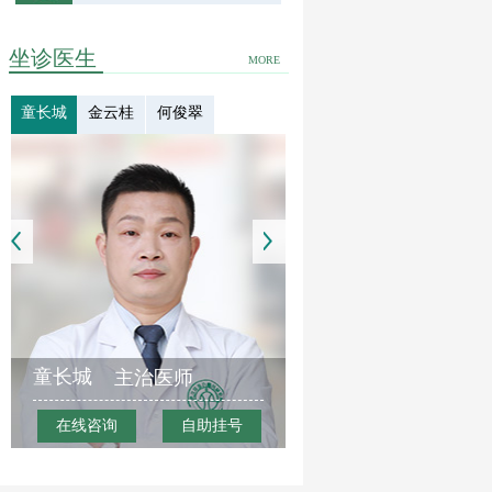
坐诊医生
MORE
童长城
金云桂
何俊翠
童长城
主治医师
在线咨询
自助挂号