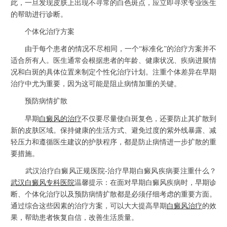
此，一旦发现皮肤上出现不寻常的白色斑点，应立即寻求专业医生
的帮助进行诊断。
个体化治疗方案
由于每个患者的情况不尽相同，一个“标准化”的治疗方案并不
适合所有人。医生通常会根据患者的年龄、健康状况、疾病进展情
况和白斑的具体位置来制定个性化治疗计划。注重个体差异在早期
治疗中尤为重要，因为这可能是阻止病情加重的关键。
预防病情扩散
早期
白癜风的治疗
不仅要尽量使白斑复色，还要防止其扩散到
新的皮肤区域。保持健康的生活方式、避免过度的紫外线暴露、减
轻压力和遵循医生建议的护肤程序，都是防止病情进一步扩散的重
要措施。
武汉治疗白癜风正规医院-治疗早期白癜风疾病要注重什么？
武汉白癜风专科医院
温馨提示：在面对早期白癜风疾病时，早期诊
断、个体化治疗以及预防病情扩散都是必须仔细考虑的重要方面。
通过综合这些因素的治疗方案，可以大大提高早期
白癜风治疗
的效
果，帮助患者恢复自信，改善生活质量。