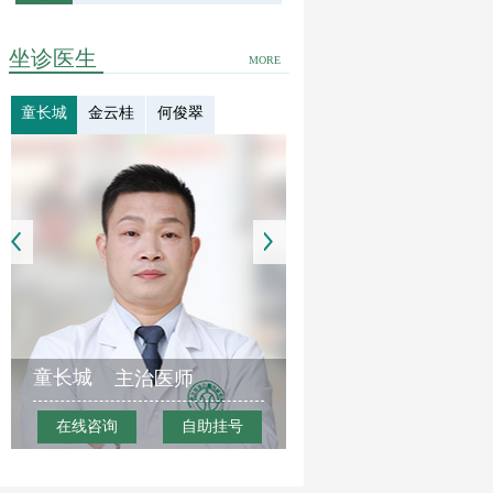
坐诊医生
MORE
童长城
金云桂
何俊翠
童长城
主治医师
在线咨询
自助挂号