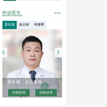
坐诊医生
MORE
童长城
金云桂
何俊翠
童长城
主治医师
在线咨询
自助挂号