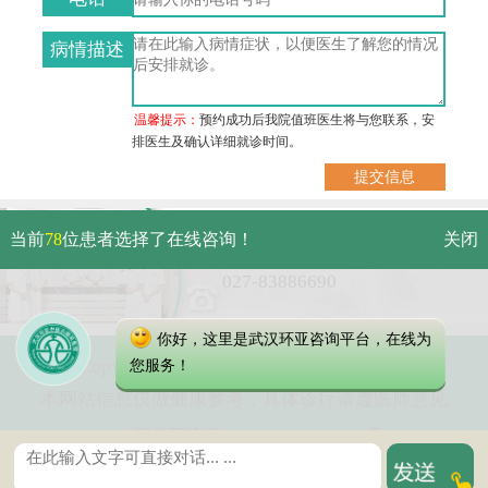
病情描述
温馨提示：
预约成功后我院值班医生将与您联系，安
排医生及确认详细就诊时间。
武汉市硚口区解放大道479号
当前
78
位患者选择了在线咨询！
关闭
免费电话：
027-83886690
你好，这里是武汉环亚咨询平台，在线为
Copyright 2025 武汉环亚中医白癜风医院
您服务！
本网站信息仅做健康参考，具体诊疗请遵医师意见
鄂公网安备 42010402000616号
鄂ICP备16003424号-6