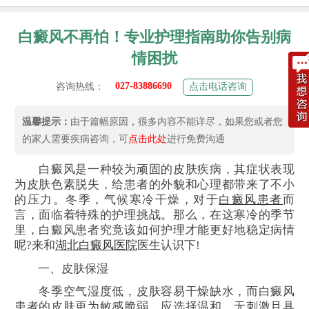
白癜风不再怕！专业护理指南助你告别病
情困扰
027-83886690
咨询热线：
点击电话咨询
温馨提示：
由于篇幅原因，很多内容不能详尽，如果您或者您
的家人需要疾病咨询，可
点击此处
进行免费沟通
白癜风是一种较为顽固的皮肤疾病，其症状表现
为皮肤色素脱失，给患者的外貌和心理都带来了不小
的压力。冬季，气候寒冷干燥，对于
白癜风患者
而
言，面临着特殊的护理挑战。那么，在这寒冷的季节
里，白癜风患者究竟该如何护理才能更好地稳定病情
呢?来和
湖北白癜风医院
医生认识下!
一、皮肤保湿
冬季空气湿度低，皮肤容易干燥缺水，而白癜风
患者的皮肤更为敏感脆弱。应选择温和、无刺激且具