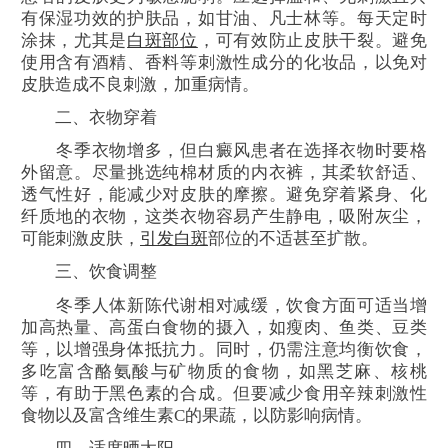
有保湿功效的护肤品，如甘油、凡士林等。每天定时
涂抹，尤其是
白斑部位
，可有效防止皮肤干裂。避免
使用含有酒精、香料等刺激性成分的化妆品，以免对
皮肤造成不良刺激，加重病情。
二、衣物穿着
冬季衣物增多，但白癜风患者在选择衣物时要格
外留意。尽量挑选纯棉材质的内衣裤，其柔软舒适、
透气性好，能减少对皮肤的摩擦。避免穿着紧身、化
纤质地的衣物，这类衣物容易产生静电，吸附灰尘，
可能刺激皮肤，
引发白斑
部位的不适甚至扩散。
三、饮食调整
冬季人体新陈代谢相对减缓，饮食方面可适当增
加高热量、高蛋白食物的摄入，如瘦肉、鱼类、豆类
等，以增强身体抵抗力。同时，仍需注意均衡饮食，
多吃富含酪氨酸与矿物质的食物，如黑芝麻、核桃
等，有助于黑色素的合成。但要减少食用辛辣刺激性
食物以及富含维生素C的果蔬，以防影响病情。