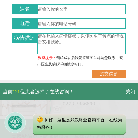
姓名
电话
病情描述
温馨提示：
预约成功后我院值班医生将与您联系，安
排医生及确认详细就诊时间。
武汉市硚口区解放大道479号
当前
121
位患者选择了在线咨询！
关闭
免费电话：
027-83886690
你好，这里是武汉环亚咨询平台，在线为
Copyright 2025 武汉环亚中医白癜风医院
您服务！
本网站信息仅做健康参考，具体诊疗请遵医师意见