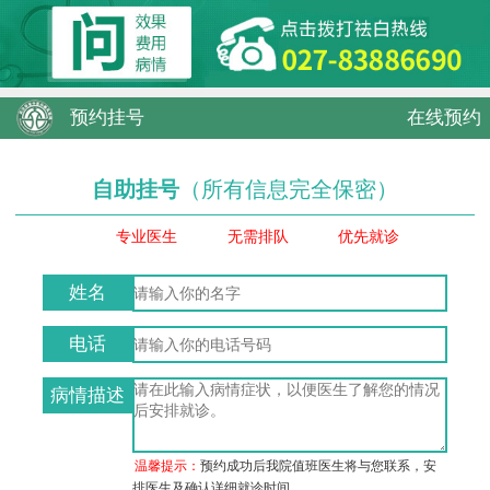
预约挂号
在线预约
自助挂号
（所有信息完全保密）
专业医生
无需排队
优先就诊
姓名
电话
病情描述
温馨提示：
预约成功后我院值班医生将与您联系，安
排医生及确认详细就诊时间。