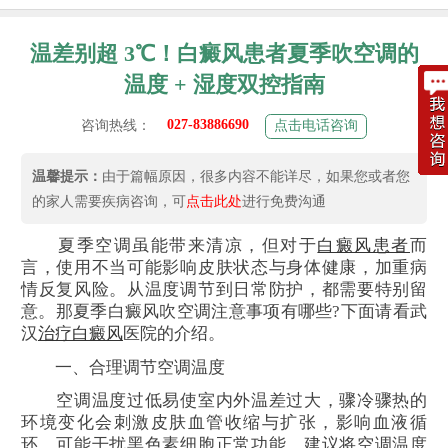
温差别超 3℃！白癜风患者夏季吹空调的
温度 + 湿度双控指南
027-83886690
咨询热线：
点击电话咨询
温馨提示：
由于篇幅原因，很多内容不能详尽，如果您或者您
的家人需要疾病咨询，可
点击此处
进行免费沟通
夏季空调虽能带来清凉，但对于
白癜风患者
而
言，使用不当可能影响皮肤状态与身体健康，加重病
情反复风险。从温度调节到日常防护，都需要特别留
意。那夏季白癜风吹空调注意事项有哪些?下面请看武
汉
治疗白癜风
医院的介绍。
一、合理调节空调温度
空调温度过低易使室内外温差过大，骤冷骤热的
环境变化会刺激皮肤血管收缩与扩张，影响血液循
环，可能干扰黑色素细胞正常功能。建议将空调温度