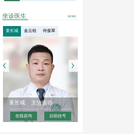
坐诊医生
MORE
童长城
金云桂
何俊翠
童长城
主治医师
在线咨询
自助挂号