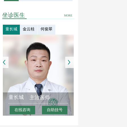
坐诊医生
MORE
童长城
金云桂
何俊翠
童长城
主治医师
在线咨询
自助挂号