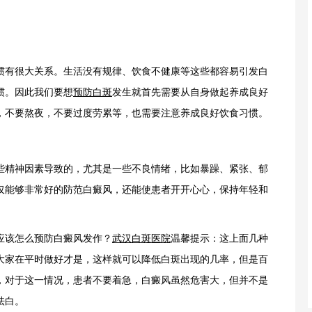
有很大关系。生活没有规律、饮食不健康等这些都容易引发白
惯。因此我们要想
预防白斑
发生就首先需要从自身做起养成良好
，不要熬夜，不要过度劳累等，也需要注意养成良好饮食习惯。
精神因素导致的，尤其是一些不良情绪，比如暴躁、紧张、郁
仅能够非常好的防范白癜风，还能使患者开开心心，保持年轻和
该怎么预防白癜风发作？
武汉白斑医院
温馨提示：这上面几种
大家在平时做好才是，这样就可以降低白斑出现的几率，但是百
，对于这一情况，患者不要着急，白癜风虽然危害大，但并不是
祛白。