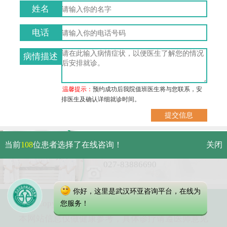
姓名
电话
病情描述
温馨提示：
预约成功后我院值班医生将与您联系，安
排医生及确认详细就诊时间。
武汉市硚口区解放大道479号
当前
108
位患者选择了在线咨询！
关闭
免费电话：
027-83886690
你好，这里是武汉环亚咨询平台，在线为
Copyright 2025 武汉环亚中医白癜风医院
您服务！
本网站信息仅做健康参考，具体诊疗请遵医师意见