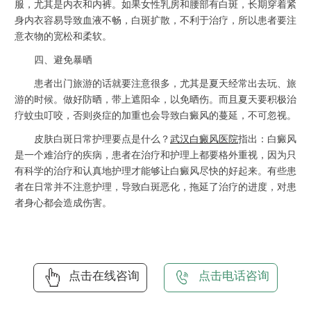
服，尤其是内衣和内裤。如果女性乳房和腰部有白斑，长期穿着紧
身内衣容易导致血液不畅，白斑扩散，不利于治疗，所以患者要注
意衣物的宽松和柔软。
四、避免暴晒
患者出门旅游的话就要注意很多，尤其是夏天经常出去玩、旅
游的时候。做好防晒，带上遮阳伞，以免晒伤。而且夏天要积极治
疗蚊虫叮咬，否则炎症的加重也会导致白癜风的蔓延，不可忽视。
皮肤白斑日常护理要点是什么？
武汉白癜风医院
指出：白癜风
是一个难治疗的疾病，患者在治疗和护理上都要格外重视，因为只
有科学的治疗和认真地护理才能够让白癜风尽快的好起来。有些患
者在日常并不注意护理，导致白斑恶化，拖延了治疗的进度，对患
者身心都会造成伤害。
点击在线咨询
点击电话咨询