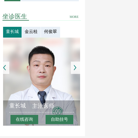
坐诊医生
MORE
童长城
金云桂
何俊翠
童长城
主治医师
在线咨询
自助挂号