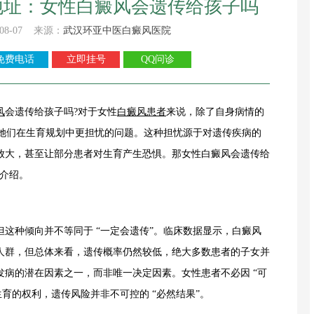
地址：女性白癜风会遗传给孩子吗
08-07 来源：
武汉环亚中医白癜风医院
免费电话
立即挂号
QQ问诊
风
会遗传给孩子吗?对于女性
白癜风患者
来说，除了自身病情的
是她们在生育规划中更担忧的问题。这种担忧源于对遗传疾病的
放大，甚至让部分患者对生育产生恐惧。那女性白癜风会遗传给
介绍。
种倾向并不等同于 “一定会遗传”。临床数据显示，白癜风
人群，但总体来看，遗传概率仍然较低，绝大多数患者的子女并
病的潜在因素之一，而非唯一决定因素。女性患者不必因 “可
生育的权利，遗传风险并非不可控的 “必然结果”。