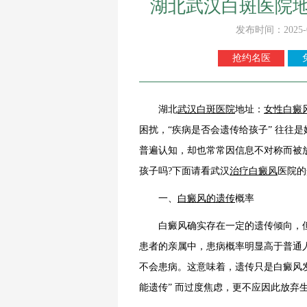
湖北武汉白斑医院
发布时间：2025-
抢约名医
湖北
武汉白斑医院
地址：
女性白癜
困扰，“疾病是否会遗传给孩子” 往往
普遍认知，却也常常因信息不对称而被
孩子吗?下面请看武汉
治疗白癜风
医院的
一、
白癜风的遗传
概率
白癜风确实存在一定的遗传倾向，但这
患者的亲属中，患病概率明显高于普通
不会患病。这意味着，遗传只是白癜风发
能遗传” 而过度焦虑，更不应因此放弃