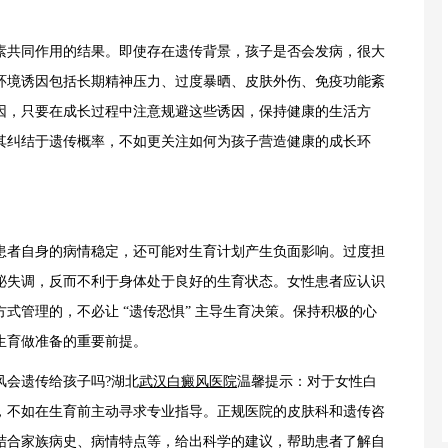
共同作用的结果。即使存在遗传背景，孩子是否会发病，很大
环境诱因包括长期精神压力、过度暴晒、皮肤外伤、免疫功能紊
因，只要在成长过程中注意规避这些诱因，保持健康的生活方
其纠结于遗传概率，不如更关注如何为孩子营造健康的成长环
者自身的病情稳定，还可能对生育计划产生负面影响。过度担
泌失调，反而不利于身体处于良好的生育状态。女性患者应认识
式管理的，不必让 “遗传恐惧” 主导生育决策。保持积极的心
生育做准备的重要前提。
会遗传给孩子吗?湖北
武汉白癜风医院
温馨提示：对于女性白
，不如在生育前主动寻求专业指导。正规医院的皮肤科和遗传咨
结合家族病史、病情特点等，给出科学的建议，帮助患者了解自