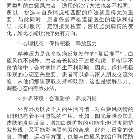
同类型的白癜风患者，适用的治疗方法也各不相同。
所以，挑选与自身情况相匹配的疗法就显得尤为重
要。与此同时，患者务必严格遵循医生的建议和指
导，按时服药，定期接受检查，密切监测病情的变
化，如此才能让治疗更有方向。
2. 心理状态：保持积极，释放压力
精神压力是众多疾病反复发作的“幕后推手”，白
癜风也不例外。患者若长期处于过度焦虑、抑郁等不
良情绪中，会对病情产生不利影响。因此，保持积极
乐观的心态至关重要。患者可以多与家人朋友交流沟
通，从他们那里获取支持和鼓励，这也是缓解压力、
调整心态的有效办法。
3. 外界环境：合理防护，养成习惯
外界环境以及个人的生活习惯，对白癜风病情的
好转也有着不可忽视的作用。比如，阳光暴晒会加剧
皮肤的炎症反应，增加白斑扩散的可能性;但过度防护
紫外线，又可能影响黑色素的合成。此外，日常的饮
食、睡眠、运动等方面，也都与
白癜风的治疗
和预防