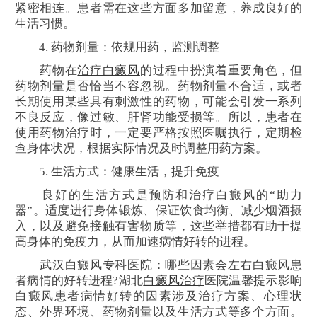
紧密相连。患者需在这些方面多加留意，养成良好的
生活习惯。
4. 药物剂量：依规用药，监测调整
药物在
治疗白癜风
的过程中扮演着重要角色，但
药物剂量是否恰当不容忽视。药物剂量不合适，或者
长期使用某些具有刺激性的药物，可能会引发一系列
不良反应，像过敏、肝肾功能受损等。所以，患者在
使用药物治疗时，一定要严格按照医嘱执行，定期检
查身体状况，根据实际情况及时调整用药方案。
5. 生活方式：健康生活，提升免疫
良好的生活方式是预防和治疗白癜风的“助力
器”。适度进行身体锻炼、保证饮食均衡、减少烟酒摄
入，以及避免接触有害物质等，这些举措都有助于提
高身体的免疫力，从而加速病情好转的进程。
武汉白癜风专科医院：哪些因素会左右白癜风患
者病情的好转进程?湖北
白癜风治疗
医院温馨提示影响
白癜风患者病情好转的因素涉及治疗方案、心理状
态、外界环境、药物剂量以及生活方式等多个方面。